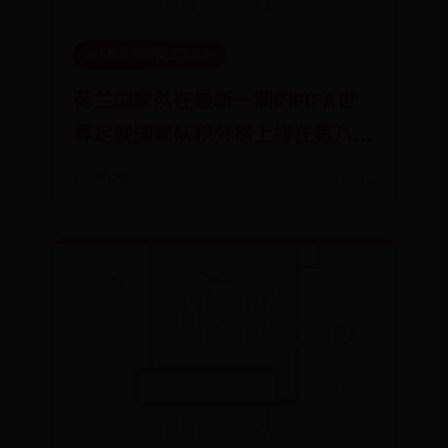
365账号限制投注怎么办
荷兰国家队在最新一期的FIFA世
界足联国家队积分榜上排在第八
位。荷兰队在历史上仅仅在1988
📅 06-28
👀 6471
年的欧洲