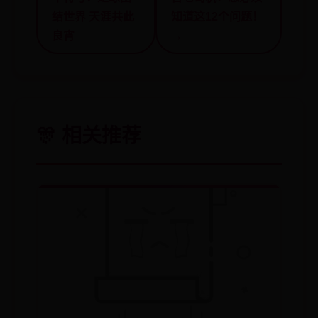
结世界 天涯共此
知道这12个问题！
良宵
→
🎊 相关推荐