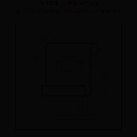
🎯 365账号限制投注怎么办
📅 2025-07-06 01:16:18
✍️ admin
👀 1588
❤️ 793