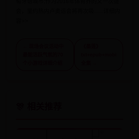
萄牙语城市;作为2016年体育界的又一次盛
会，里约热内卢奥运会将再次吸......详细内
容>>
← 现场会议活动中
《墨莲》
最能活跃气氛的70
txt+epub+mobi
个小游戏详细介绍
全集 →
🎊 相关推荐