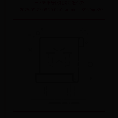
🎯 365账号限制投注怎么办
📅 2025-09-27 08:29:02
✍️ admin
👀 8967
❤️ 857