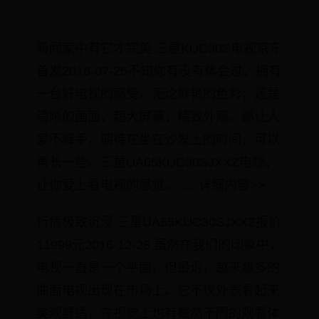
新闻家中有它才完美 三星KUC30S电视京东
首发2016-07-25不知你有没有体会过，拥有
一台好电视的感受。无论鲜艳的色彩，还是
清晰的画面，超大屏幕，精致外观，都让人
爱不释手，期待在坐在沙发上的时间，可以
再长一些。三星UA65KUC30SJXXZ电视，
让你爱上看电视的感觉。......详细内容>>
行情极致沉浸 三星UA65KUC30SJXXZ报价
11999元2016-12-28 虽然在我们的印象中，
电视一直是一个平面，但最近，越来越多的
曲面电视出现在市场上。它不仅外表看起来
美观舒适，在视觉上也有截然不同的观看体