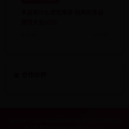
多益有什么游戏推荐 经典的多益
游戏大全2025
📅 08-18
👀 4127
🎀 合作伙伴
Copyright ©
2026
365bet体育投注在线-365账号限制投注
怎么办-英国365bet All Rights Reserved.