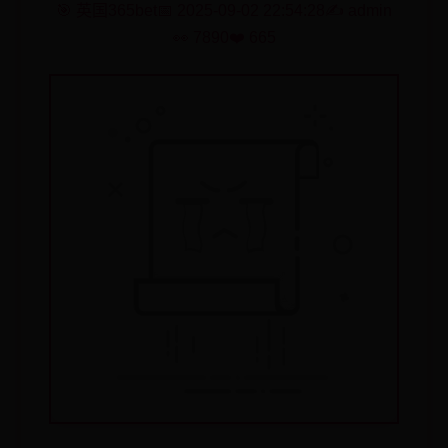
🎯 英国365bet
📅 2025-09-02 22:54:28
✍️ admin
👀 7890
❤️ 665