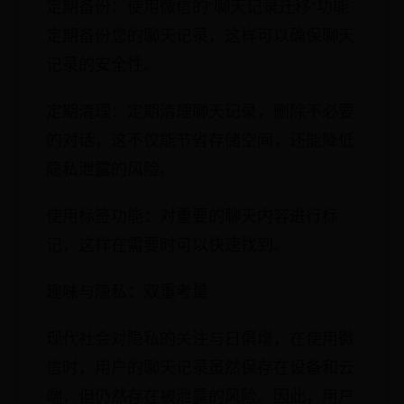
定期备份：使用微信的“聊天记录迁移”功能
定期备份您的聊天记录，这样可以确保聊天
记录的安全性。
定期清理：定期清理聊天记录，删除不必要
的对话，这不仅能节省存储空间，还能降低
隐私泄露的风险。
使用标签功能：对重要的聊天内容进行标
记，这样在需要时可以快速找到。
趣味与隐私：双重考量
现代社会对隐私的关注与日俱增，在使用微
信时，用户的聊天记录虽然保存在设备和云
端，但仍然存在被泄露的风险。因此，用户