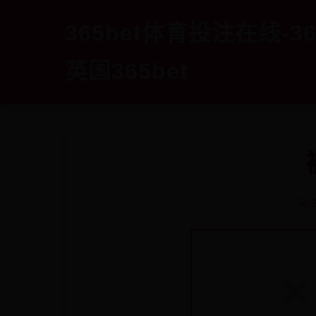
365bet体育投注在线-
英国365bet
🎯