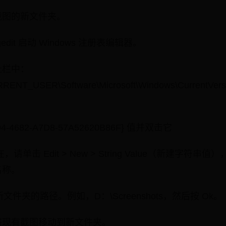
截图的新文件夹。
egedit 启动 Windows 注册表编辑器。
址栏中：
ENT_USER\Software\Microsoft\Windows\CurrentVersio
4-4682-A7D8-57A52620B86F} 值并双击它
单击 Edit > New > String Value（新建字符
名称。
更改为新文件夹的路径。例如，D：\Screenshots，然后按 Ok。
将现有截图移动到新文件夹。