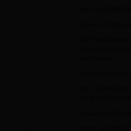
创建一个要存储屏幕
按 Win + R 并键入 r
将以下内容粘贴到地
Computer\HKEY_CURR
Shell Folders。
找到 {B7BEDE81-DF9
提示： 如果该值不存在，请
号中那个长而隐晦的
将 value data 
请注意，此更改不会