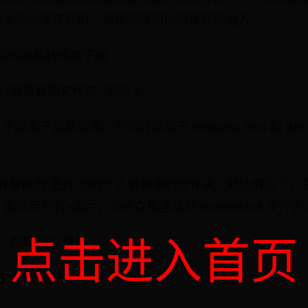
每次手动保存它们，保存到任何你想保存的地方。
纸质的表格转成电子档
改默认屏幕截图文件夹--选项 2
屏幕录像。它同时适用于 Snipping Tool 和 Win + P
 并导航到 图片 您的个人资料中的文件夹。默认情况下
> 您的用户名>图片。你会在那里找到 Screenshot 文件夹
点击进入首页
，然后单击 属性.
后单击 移动。