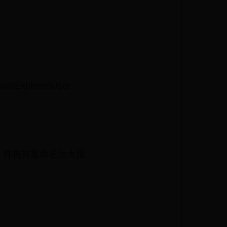
n\Explorer\User
串值），并将其重命名为大括