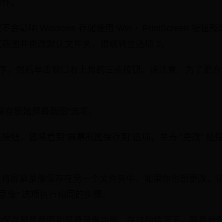
操作。
会影响 Windows 存储使用 Win + PrintScreen
截图并更改默认文件夹，请跳转至选项 2。
程序，然后单击窗口右上角的三点按钮。请注意，为了更
保存原始屏幕截图”选项。
按钮，您将看到“屏幕截图保存到”选项。单击 “更改” 
 会将屏幕录像保存在另一个文件夹中。如果你也想更改，
录像” 选项执行相同的步骤。
动保存屏幕截图和屏幕录像功能。在这种情况下，屏幕截