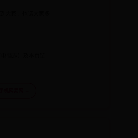
能帮到大家，也请大家多
（电脑志）及本页链
手机网易网 →