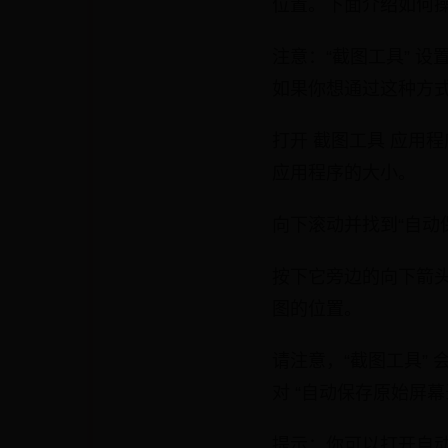
位置。下面介绍如何
注意：“截图工具” 设置不
如果你想通过这种方式
打开 截图工具 应用
应用程序的大小。
向下滚动并找到“自动
按下它旁边的向下箭头
图的位置。
请注意，“截图工具”
对 “自动保存原始屏幕
提示：你可以打开自