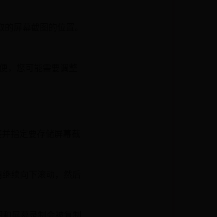
 按钮截取的屏幕截图的位置。
方便，您可能需要调整
链接并指定要存储屏幕截
请继续向下滚动，然后
图和屏幕录制会被复制