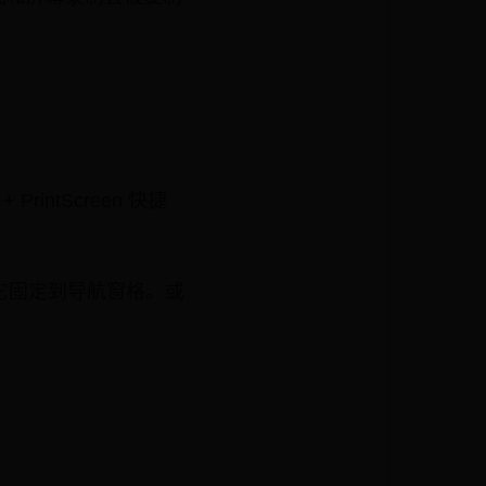
rintScreen 快捷
，它固定到导航窗格。或
。