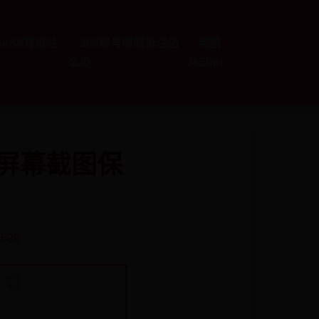
5bet体育投注
365账号限制投注怎
英国
么办
365bet
默认屏幕截图保
 699