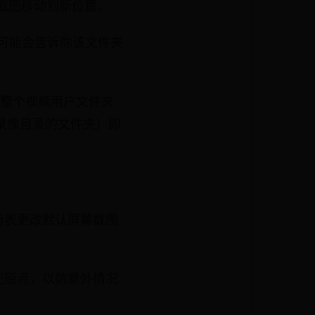
幕截图移动到新位置。
s 可能会告诉你该文件夹
以将整个视频用户文件夹
幕录像目录的文件夹）即
册表更改默认屏幕截图
还原点，以防意外情况