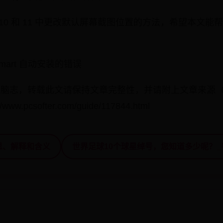
ws 10 和 11 中更改默认屏幕截图位置的方法，希望本文
mart 自动安装的错误
布在 电脑志，转载此文请保持文章完整性，并请附上文章来源
.pcsofter.com/guide/117844.html
思、解释和含义
世界足球10个球星绰号，您知道多少呢？_