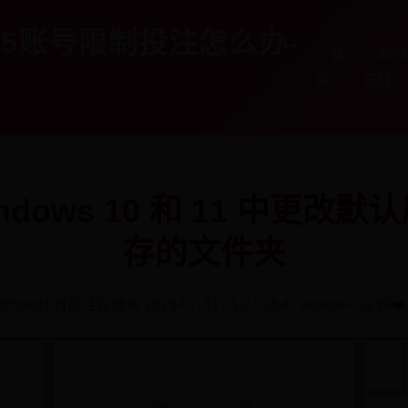
365账号限制投注怎么办-
首
36
页
在线
ndows 10 和 11 中更改
存的文件夹
 365bet体育投注在线
📅 2025-07-31 01:27:28
✍️ admin
👀 1239
❤️