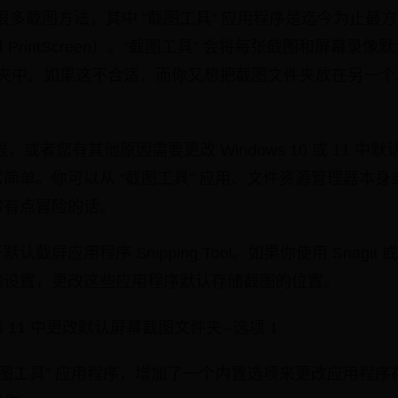
 11 有很多截图方法，其中 “截图工具” 应用程序是迄今为
rintScreen）。“截图工具” 会将每张截图和屏幕录像
” 文件夹中。如果这不合适，而你又想把截图文件夹放在另一
，或者您有其他原因需要更改 Windows 10 或 11 
简单。你可以从 “截图工具” 应用、文件资源管理器本
得有点冒险的话。
屏应用程序 Snipping Tool。如果你使用 Snagit 或
的设置，更改这些应用程序默认存储截图的位置。
0 和 11 中更改默认屏幕截图文件夹--选项 1
截图工具” 应用程序，增加了一个内置选项来更改应用程