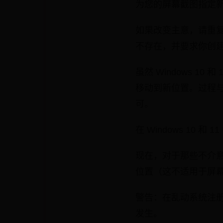
为您的屏幕截图指定新
如果改变主意，请重复相
不存在，并要求你创
虽然 Windows 
移动到新位置。过程与
可。
在 Windows 10 
现在，对于那些不介
位置（这不适用于屏
警告：在乱动系统注
发生。