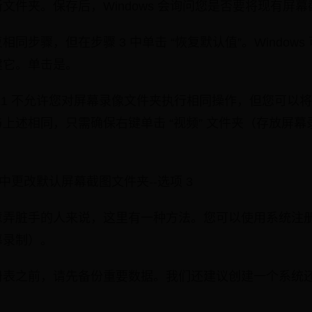
文件夹。保存后，Windows 会询问您是否要将现有屏
同步骤，但在步骤 3 中单击 “恢复默认值”。Window
建它。单击是。
10 和 11 不允许您对屏幕录像文件夹执行相同操作，但您可
上述相同，只需确保右键单击 “视频” 文件夹（存放屏
和 11 中更改默认屏幕截图文件夹--选项 3
意弄脏手的人来说，这里有一种方法。您可以使用系统注
幕录制）。
册表之前，请先备份重要数据。我们还建议创建一个系统