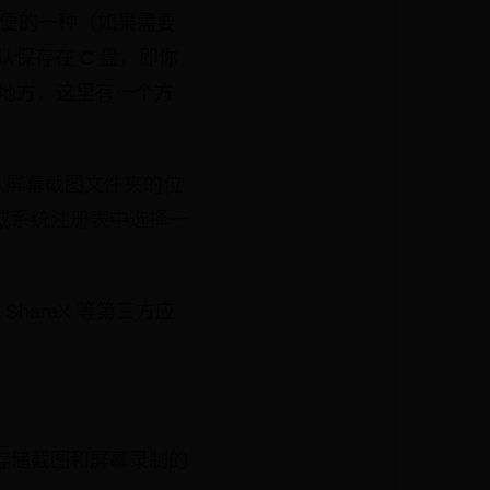
止最方便的一种（如果需要
默认保存在 C 盘，即你
个地方，这里有一个方
中默认屏幕截图文件夹的位
身或系统注册表中选择一
 ShareX 等第三方应
序存储截图和屏幕录制的