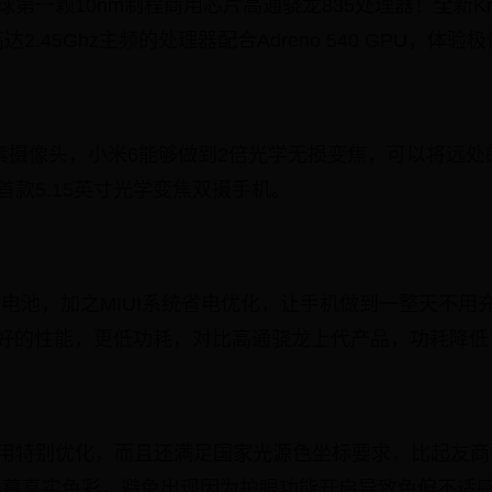
第一颗10nm制程商用芯片高通骁龙835处理器！全新Kry
.45Ghz主频的处理器配合Adreno 540 GPU，体验
像素摄像头，小米6能够做到2倍光学无损变焦，可以将远
首款5.15英寸光学变焦双摄手机。
h大电池，加之MIUI系统省电优化，让手机做到一整天不用
更好的性能，更低功耗，对比高通骁龙上代产品，功耗降低
用特别优化，而且还满足国家光源色坐标要求，比起友商
屏幕真实色彩，避免出现因为护眼功能开启导致色偏不适