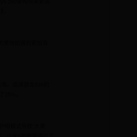
o 280架构带来更高
极佳。
处的景物拍摄的更加清
充电。高通骁龙835的
了25%。
护眼模式导致“大黄
感。小米6护眼屏通过了