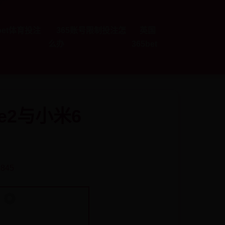
5bet体育投注
365账号限制投注怎
英国
么办
365bet
e2与小米6
 845