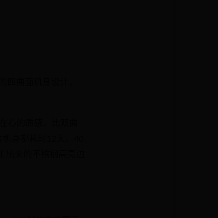
般的四曲面机身设计，
在心的质感，比双曲
身都耗时12天、40
加工出来的不锈钢高亮边