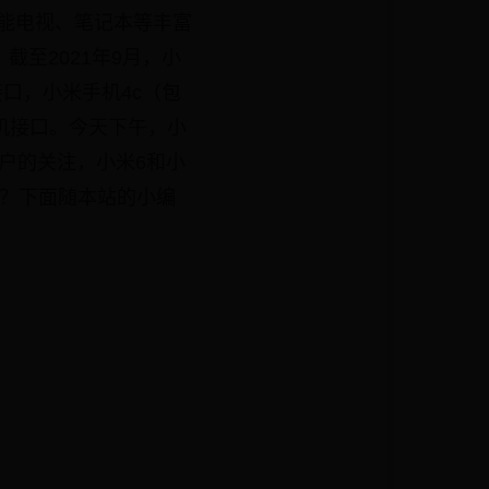
智能电视、笔记本等丰富
截至2021年9月，小
据接口，小米手机4c（包
耳机接口。今天下午，小
用户的关注，小米6和小
得买？下面随本站的小编