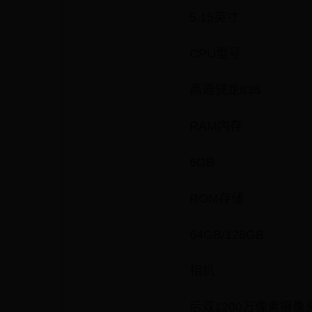
5.15英寸
CPU型号
高通骁龙835
RAM内存
6GB
ROM存储
64GB/128GB
相机
后双1200万像素摄像