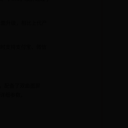
全面升级，相比上代产
同时支持支付宝、微信
似，配备了双曲面屏
是详细参数。