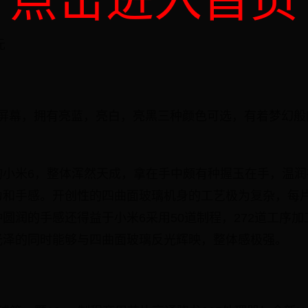
元
寸屏屏幕，拥有亮蓝，亮白，亮黑三种颜色可选，有着梦幻
的小米6，整体浑然天成，拿在手中颇有种握玉在手，温润
和手感。开创性的四曲面玻璃机身的工艺极为复杂，每片机
圆润的手感还得益于小米6采用50道制程，272道工序
光泽的同时能够与四曲面玻璃反光辉映，整体感极强。