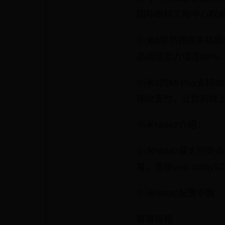
国际眼科工程中心权
小米6依然拥有多功能
品通信能力增强50%
小米6的Mi Pay
指纹支付，让你的线
小米Note2介绍：
小米Note2最大的亮
幕，是继vivo Xp
小米Note2配置参数
屏幕规格