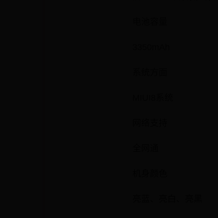
电池容量
3350mAh
系统方面
MIUI8系统
网络支持
全网通
机身颜色
亮蓝、亮白、亮黑