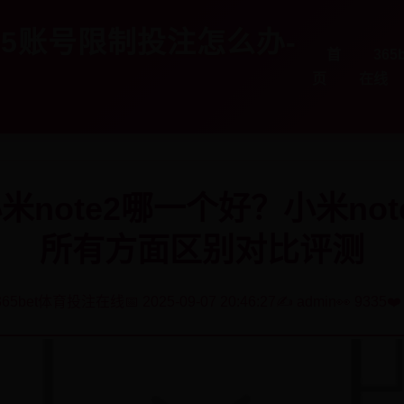
365账号限制投注怎么办-
首
36
页
在线
米note2哪一个好？小米not
所有方面区别对比评测
 365bet体育投注在线
📅 2025-09-07 20:46:27
✍️ admin
👀 9335
❤️