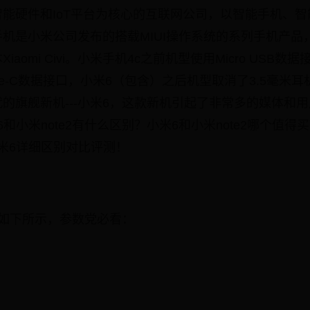
能硬件和IoT平台为核心的互联网公司，以智能手机、
机是小米公司发布的搭载MIUI操作系统的系列手机产品，
aomi Civi。小米手机4c之前机型使用Micro USB数
pe-C数据接口，小米6（包含）之后机型取消了3.5毫米
的旗舰新机---小米6，这款新机引起了非常多的媒体和
米6和小米note2有什么区别？小米6和小米note2哪个值
小米6详细区别对比评测！
情如下所示，参数党必看：