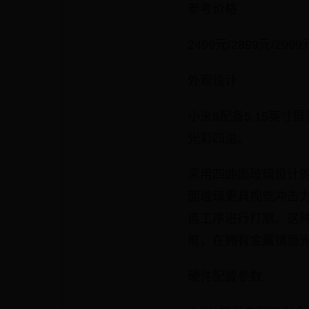
参考价格
2499元/2899元/2999
外观设计
小米6配备5.15英
光彩四溢。
采用四曲面玻璃设计
面玻璃更具视觉冲击力
道工序进行打磨。这种
框，在拥有金属镜面
硬件配置参数