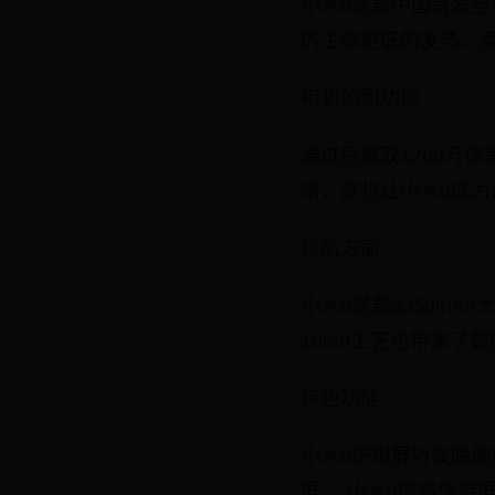
小米6搭载中国首发全球
的主频更低的发热。高达2
相机拍照功能
通过后置双1200万
晰，这也让小米6成为
续航方面
小米6搭载3350mA
10nm工艺也带来了
特色功能
小米6护眼屏对夜晚使
屏”，小米6能够保持