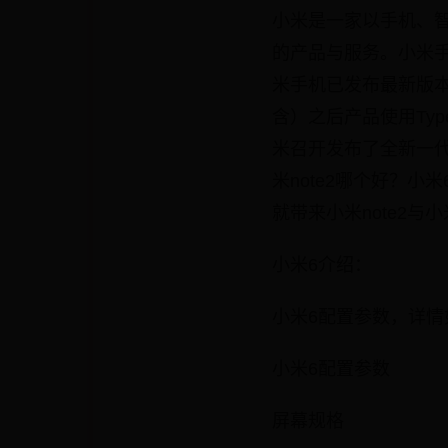
小米是一家以手机、智
的产品与服务。小米手
米手机已发布最新版本Xi
含）之后产品使用Ty
米召开发布了全新一代
米note2哪个好？小
就带来小米note2与
小米6介绍：
小米6配置参数，详
小米6配置参数
屏幕规格