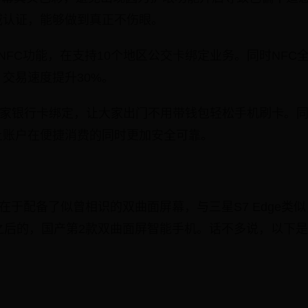
威认证，能够做到真正不伤眼。
NFC功能，在支持10个地区公交卡绑定业务。同时NFC
、交易速度提升30%。
支持36家银行卡绑定，让大家出门不用带钱包轻松手机刷卡。
上账户在便捷消费的同时更加安全可靠。
点在于配备了似曾相识的双曲面屏幕，与三星S7 Edge类
lay5之后的，国产第2款双曲面屏智能手机。话不多说，以下