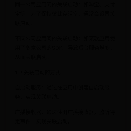
同一公司应用间的关联启动：如淘宝、支付
宝等，为了保持彼此存活率，通常会设置关
联启动。
不同公司应用间的关联启动：如某款应用使
用了多家公司的SDK，导致后台服务增多，
从而关联启动。
1.2 关联启动的方式
自启动服务：通过在应用中创建自启动服
务，实现关联启动。
广播接收器：通过注册广播接收器，监听特
定事件，实现关联启动。