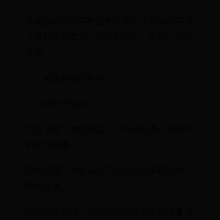
关联启动可能导致应用在用户不知情的情况
下获取隐私信息，如读取照片、文件、通讯
录等。
三、关联启动的影响
3.1 对用户的影响
性能下降：关联启动占用系统资源，导致手
机运行缓慢。
隐私泄露：关联启动可能导致应用获取用户
隐私信息。
电池消耗加快：关联启动会增加手机电量消