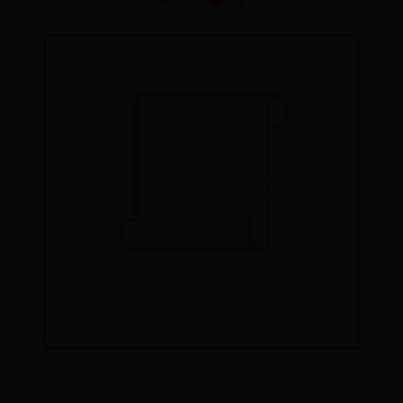
👀 9833
❤️ 48