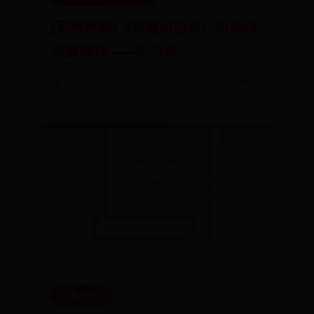
[玩转西游]【攻略组出品】附法召
唤兽推荐——天书篇
📅 07-01
👀 9694
英国365bet