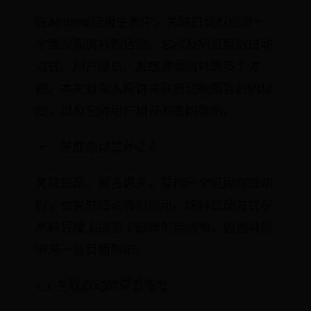
在Android应用生态中，关联启动权限是一
个复杂而微妙的话题。它涉及到应用的启动
方式、用户隐私、系统资源消耗等多个方
面。本文将深入探讨关联启动权限背后的秘
密，以及它对用户和开发者的影响。
一、关联启动是什么？
关联启动，顾名思义，是指一个应用在启动
时，会关联启动其他应用。这种启动方式在
某种程度上提高了应用的存活率，但也可能
带来一些负面影响。
1.1 关联启动的常见场景