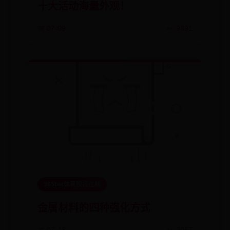
十大活动海量外观！
📅 07-09
👀 9891
365bet体育投注在线
金属材料的四种强化方式