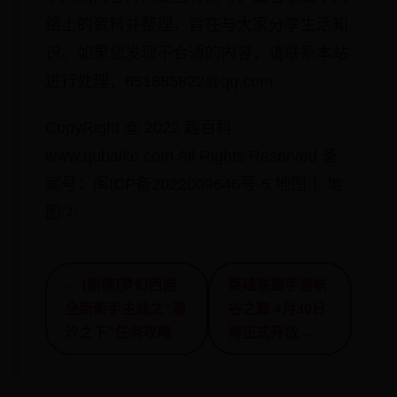
络上的资料并整理，旨在与大家分享生活知
识。如果您发现不合适的内容，请联系本站
进行处理，651885822@qq.com
CopyRight @ 2022 趣百科
www.qubaike.com All Rights Reserved 备
案号：闽ICP备2022009646号-5 地图① 地
图②
← [剧情]梦幻西游
英雄联盟手游峡
全新新手主线之“潮
谷之巅 4月30日
汐之下”任务攻略
将正式开放 →