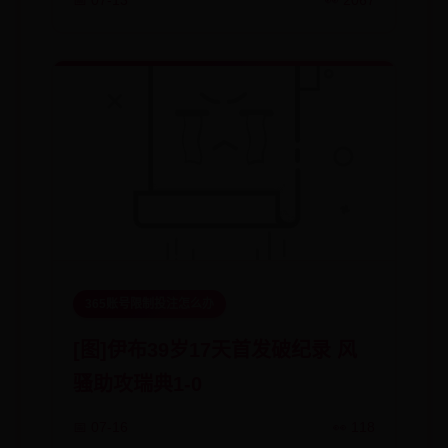
📅 07-13
👀 2067
365账号限制投注怎么办
[图]伊布39岁17天首发破纪录 风
骚助攻瑞典1-0
📅 07-16
👀 118