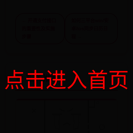
← 开通支付接口
如何三平台win/安
的重要性及实施
卓/ios同步日历日
步骤
程 →
点击进入首页
🎊 相关推荐