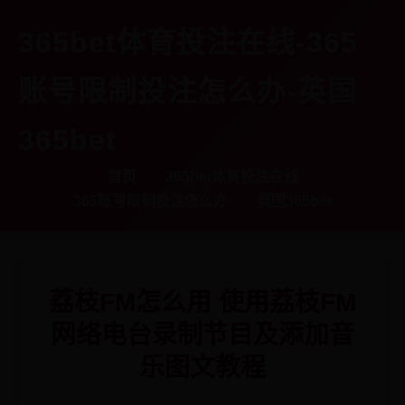
365bet体育投注在线-365
账号限制投注怎么办-英国
365bet
首页
365bet体育投注在线
365账号限制投注怎么办
英国365bet
荔枝FM怎么用 使用荔枝FM
网络电台录制节目及添加音
乐图文教程