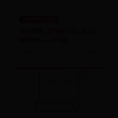
365账号限制投注怎么办
[玩转西游]【攻略组出品】附法召
唤兽推荐——天书篇
📅 07-01
👀 9694