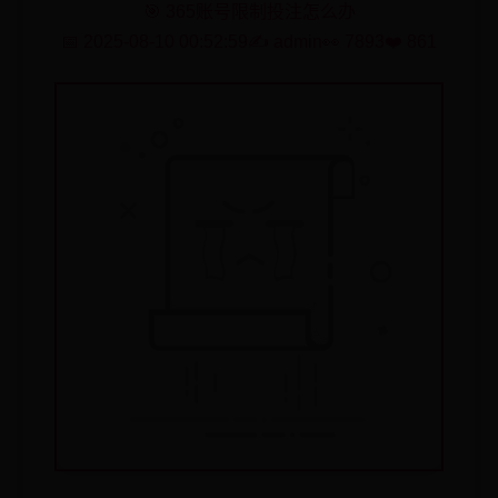
🎯 365账号限制投注怎么办
📅 2025-08-10 00:52:59
✍️ admin
👀 7893
❤️ 861